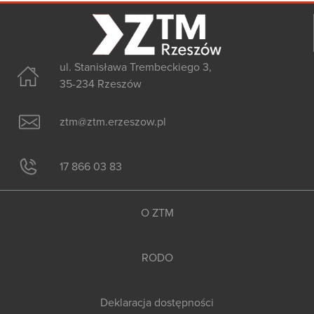
ul. Stanisława Trembeckiego 3,
35-234 Rzeszów
ztm@ztm.erzeszow.pl
17 866 03 83
O ZTM
RODO
Deklaracja dostępności