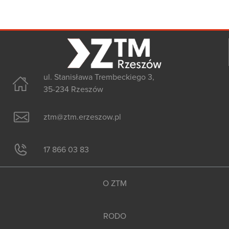
ul. Stanisława Trembeckiego 3,
35-234 Rzeszów
ztm@ztm.erzeszow.pl
17 866 03 83
O ZTM
RODO