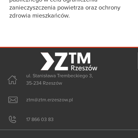
zanieczyszczenia powietrza oraz ochrony
zdrowia mieszkańców.
ul. Stanisława Trembeckiego 3,
35-234 Rzeszów
ztm@ztm.erzeszow.pl
17 866 03 83