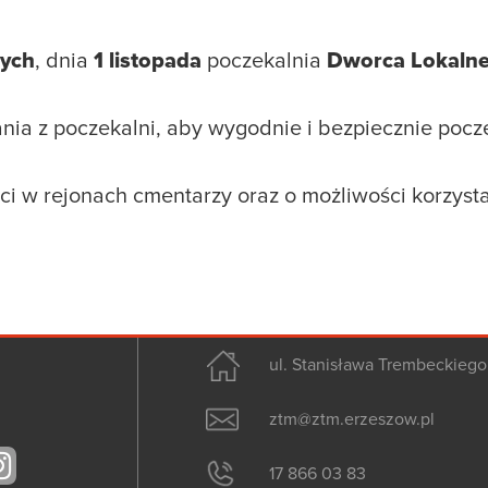
tych
, dnia
1 listopada
poczekalnia
Dworca Lokaln
ia z poczekalni, aby wygodnie i bezpiecznie pocz
 w rejonach cmentarzy oraz o możliwości korzystan
ul. Stanisława Trembeckieg
ztm@ztm.erzeszow.pl
17 866 03 83