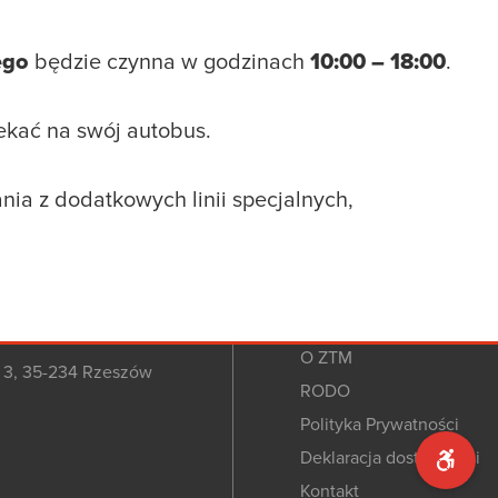
ego
będzie czynna w godzinach
10:00 – 18:00
.
ekać na swój autobus.
ia z dodatkowych linii specjalnych,
O ZTM
o 3, 35-234 Rzeszów
RODO
Polityka Prywatności
Deklaracja dostępności
Kontakt