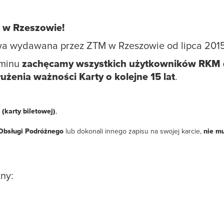
 w Rzeszowie!
wa wydawana przez ZTM w Rzeszowie od lipca 2015 r.
rminu
zachęcamy wszystkich użytkowników RKM 
użenia ważności Karty o kolejne 15 lat
.
(karty biletowej)
,
 Obsługi Podróżnego
lub dokonali innego zapisu na swojej karcie,
nie mu
ny: