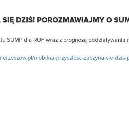
 SIĘ DZIŚ! POROZMAWIAJMY O SU
ntu SUMP dla ROF wraz z prognozą oddziaływania 
mr.erzeszow.pl/mobilna-przyszlosc-zaczyna-sie-dzis