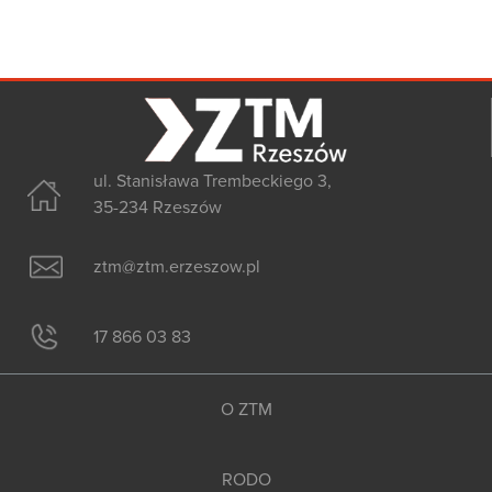
ul. Stanisława Trembeckiego 3,
35-234 Rzeszów
ztm@ztm.erzeszow.pl
17 866 03 83
O ZTM
RODO