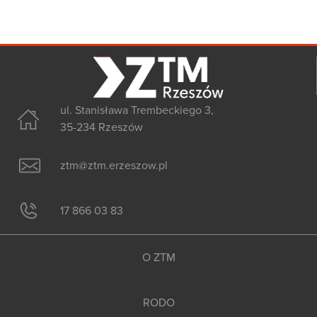
ul. Stanisława Trembeckiego 3,
35-234 Rzeszów
ztm@ztm.erzeszow.pl
17 866 03 83
O ZTM
RODO